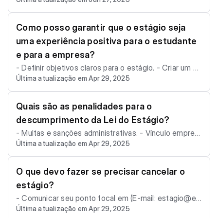
ao quadro de pessoal? Para alunos do ensino superio
r e técnico, não há cotas estabelecidas. Já para alun
os do ensino médio, aplicam-se as seguintes regras:
Como posso garantir que o estágio seja
- I – De 1 a 5 empregados: 1 estagiário. - II – De 6 a 10
uma experiência positiva para o estudante
empregados: até 2 estagiários. - III – De 11 a 25 empr
e para a empresa?
egados: até 5 estagiários. - IV – Acima de 25 empreg
- Definir objetivos claros para o estágio. - Criar um pl
ados: até 20% do total de empregados podem ser es
Última atualização em Apr 29, 2025
ano de atividades que seja desafiador e gratificante
tagiários.
para o estudante. - Oferecer ao estagiário um ambie
nte de trabalho acolhedor e positivo.
Quais são as penalidades para o
descumprimento da Lei do Estágio?
- Multas e sanções administrativas. - Vínculo empreg
Última atualização em Apr 29, 2025
atício do estagiário com a empresa.
O que devo fazer se precisar cancelar o
estágio?
- Comunicar seu ponto focal em (E-mail: estagio@ed
Última atualização em Apr 29, 2025
oo.com.br) - Telefone ( e WhatsApp): (11) 5200-3509