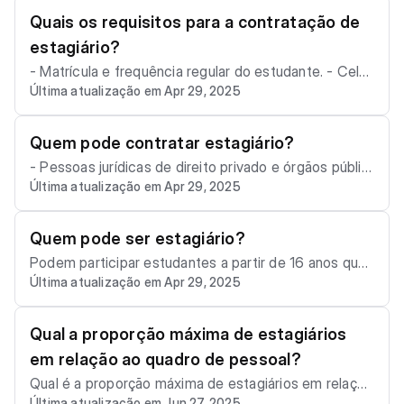
no fundamental.
Quais os requisitos para a contratação de
estagiário?
- Matrícula e frequência regular do estudante. - Cele
Última atualização em Apr 29, 2025
bração de termo de compromisso de estágio. - Com
patibilidade entre as atividades do estágio e o curso
do estudante.
Quem pode contratar estagiário?
- Pessoas jurídicas de direito privado e órgãos públic
Última atualização em Apr 29, 2025
os. - Profissionais liberais de nível superior, devidame
nte registrados em seus respectivos conselhos.
Quem pode ser estagiário?
Podem participar estudantes a partir de 16 anos que
Última atualização em Apr 29, 2025
estejam regularmente matriculados no ensino médio,
técnico, superior, educação especial ou nos anos fina
is do ensino fundamental na modalidade EJA (Educaç
Qual a proporção máxima de estagiários
ão de Jovens e Adultos), de acordo com a Lei do Est
em relação ao quadro de pessoal?
ágio (Lei nº 11.788/2008).
Qual é a proporção máxima de estagiários em relação
Última atualização em Jun 27, 2025