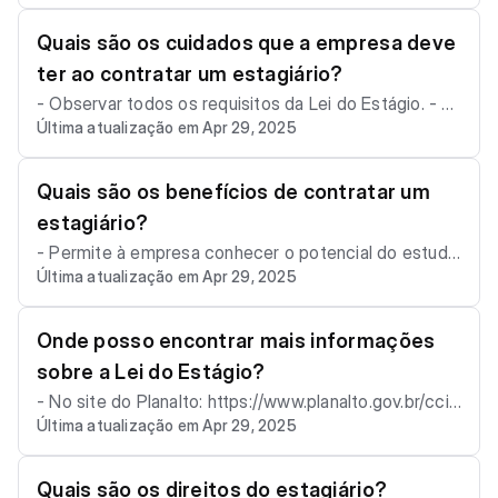
- das 9h às 18h - Comunicar o estagiário com antece
dência mínima de 30 dias. - Pagar a bolsa-auxílio e o
Quais são os cuidados que a empresa deve
auxílio-transporte referentes ao período de aviso pré
ter ao contratar um estagiário?
vio.
- Observar todos os requisitos da Lei do Estágio. - D
Última atualização em Apr 29, 2025
efinir as atividades do estagiário de forma clara e obj
etiva. - Acompanhar o desempenho do estagiário e f
ornecer feedback. - Não solicitar o início do candidat
Quais são os benefícios de contratar um
o antes da assinatura do contrato.
estagiário?
- Permite à empresa conhecer o potencial do estuda
Última atualização em Apr 29, 2025
nte antes de contratá-lo. - Oportunidade de contribui
r para a formação profissional do estudante. - Reduz
custos com mão de obra.
Onde posso encontrar mais informações
sobre a Lei do Estágio?
- No site do Planalto: https://www.planalto.gov.br/cciv
Última atualização em Apr 29, 2025
il_03/_ato2007-2010/2008/lei/l11788.htm - No site d
o Ministério do Trabalho e Previdência: https://www.pl
analto.gov.br/ccivil_03/_ato2007-2010/2008/lei/l1178
Quais são os direitos do estagiário?