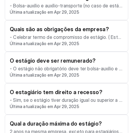
8.htm
- Bolsa-auxílio e auxílio-transporte (no caso de estági
Última atualização em Apr 29, 2025
o não obrigatório). - Recesso de 30 dias (se o estági
o tiver duração igual ou superior a 1 ano). - Seguro co
ntra acidentes pessoais. - Ambiente de trabalho segu
Quais são as obrigações da empresa?
ro e saudável.
- Celebrar termo de compromisso de estágio. ( Este
Última atualização em Apr 29, 2025
processo também pode ser realizado pela Integrador
a (Edoo). - Oferecer instalações adequadas para o ap
rendizado. - Indicar um supervisor para o estagiário. -
O estágio deve ser remunerado?
Contratar seguro contra acidentes pessoais. - Entreg
- O estágio não obrigatório deve ter bolsa-auxílio e a
ar termo de realização do estágio ao final do período.
Última atualização em Apr 29, 2025
uxílio-transporte. - O estágio obrigatório pode ou não
ter bolsa-auxílio e auxílio-transporte.
O estagiário tem direito a recesso?
- Sim, se o estágio tiver duração igual ou superior a 1
Última atualização em Apr 29, 2025
ano, o estagiário tem direito a 30 dias de recesso. -
O recesso pode ser concedido em período contínuo
ou fracionado, conforme acordado entre as partes.
Qual a duração máxima do estágio?
2 anos na mesma empresa, exceto para estagiários c