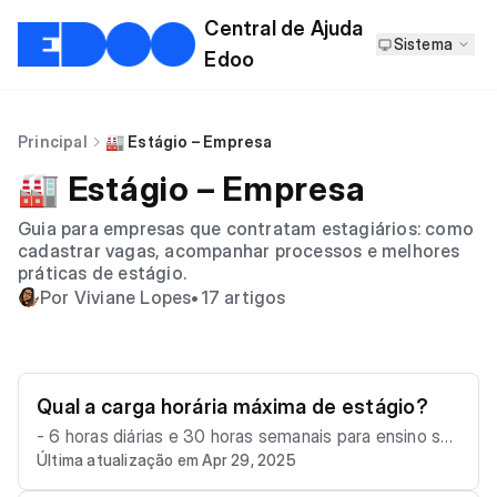
Central de Ajuda
Sistema
Edoo
Principal
🏭 Estágio – Empresa
🏭 Estágio – Empresa
Guia para empresas que contratam estagiários: como
cadastrar vagas, acompanhar processos e melhores
práticas de estágio.
Por Viviane Lopes
•
17 artigos
Qual a carga horária máxima de estágio?
- 6 horas diárias e 30 horas semanais para ensino sup
Última atualização em Apr 29, 2025
erior, médio e profissional. - 4 horas diárias e 20 hora
s semanais para ensino especial e anos finais do ensi