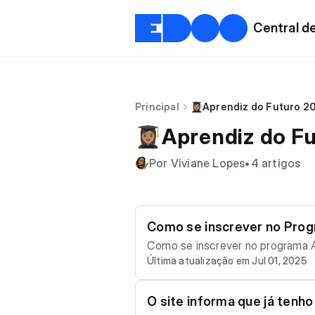
Central d
Principal
👩🏽‍🎓Aprendiz do Futuro 
👩🏽‍🎓Aprendiz do
Por Viviane Lopes
•
4 artigos
Como se inscrever no Prog
Como se inscrever no programa Aprendiz do Futuro A inscrição é feita de forma sim
Última atualização em Jul 01, 2025
abaixo e seguir o passo a passo completo: 👉 Cadastro aqui. 📌 Importa
ssui cadastro na plataforma. Caso j
comendamos assistir ao vídeo co
O site informa que já tenho