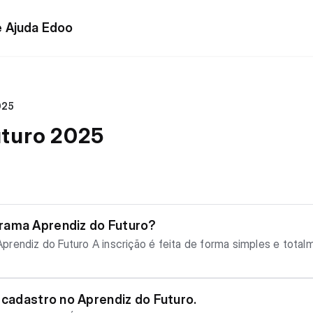
e Ajuda Edoo
2025
 Futuro 2025
rama Aprendiz do Futuro?
ples e totalmente online! Basta acessar o link
nte: Antes de iniciar sua inscrição, verifique se você já po
á tenha, é só recuperar a senha, acessar sua conta e aplicar o perf
m o passo a passo antes de começar sua inscrição: 👉 Assista
 cadastro no Aprendiz do Futuro.