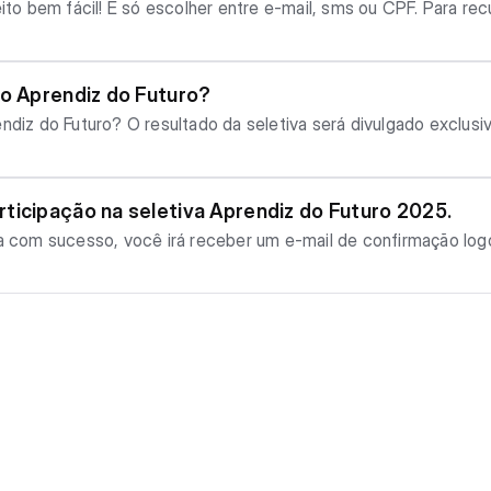
eito bem fácil! É só escolher entre e-mail, sms ou CPF. Para rec
 senha pelo nosso sistema. Recupere sua senha diretamente co
efinir a senha. Nesse caso, acesse pelo botão do Gmail usando
do Aprendiz do Futuro?
 exclusivamente no site oficial:https://apr
o cronograma disponível na própria página. Recomendamos acom
ticipação na seletiva Aprendiz do Futuro 2025.
a com sucesso, você irá receber um e-mail de confirmação logo ap
, recomendamos que retorne à sua inscrição, revise todos os 
spam ou lixo eletrônico. Dúvidas você também pode consultar o vídeo de in