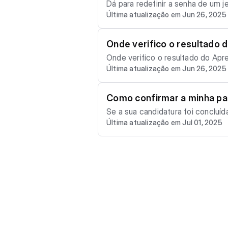
Dá para redefinir a senha de um j
Última atualização em Jun 26, 2025
ção “Esqueceu a senha?” ▲ Atenção: Se ao inserir o e-mail aparecer a mensagem “Seu email foi cadastrado com google ou faceb
ook, não é possível recuperar a
novamente, não será possível red
Onde verifico o resultado 
a.
Onde verifico o resultado do Aprendiz do Futuro? O resultado da seletiva será divulgado
Última atualização em Jun 26, 2025
endizdofuturo.org.br, conforme 
nhuma atualização.
Como confirmar a minha par
Se a sua candidatura foi concluíd
Última atualização em Jul 01, 2025
o não tenha recebido esse e-mail
e há alguma pendência. Além disso, confira a caixa de 
scrição em Aqui.