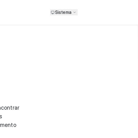
Sistema
ncontrar
s
samento