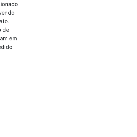
cionado
ovendo
ato.
o de
acam em
edido